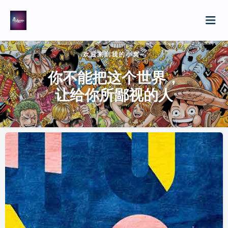
欢迎来到我的小窝~
你不能把这个世界，
自由行
让给你所鄙视的人
归档